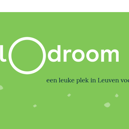
een leuke plek in Leuven voo
nze aanpak
meer info
praktisch
in