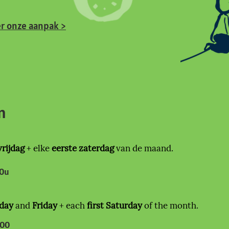
er onze aanpak >
en
vrijdag
+ e
lke
eerste zaterdag
van de maand.
00u
day
and
Friday
+ each
first Saturday
of the month.
h00