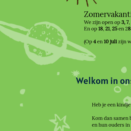
Zomervakant
We zijn open op
3,
7
,
En op
18
,
21
,
25
en 2
8
(Op
4
en
10 juli
zijn w
Welkom
in on
Heb je een kindje
Kom dan samen bi
en hun ouders in