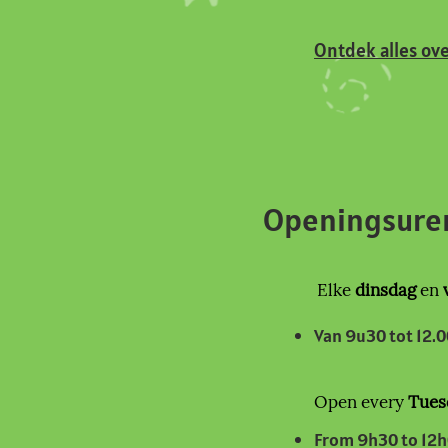
Ontdek alles ov
Openingsur
Elke
dinsdag
en
Van 9u30 to
t 12.
Open every
Tues
From 9h30 to 12