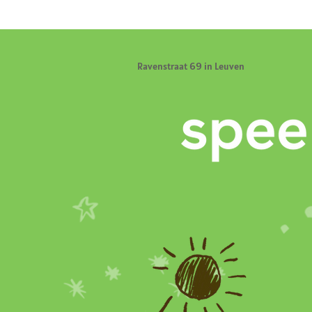
Ravenstraat 69 in Leuven
o